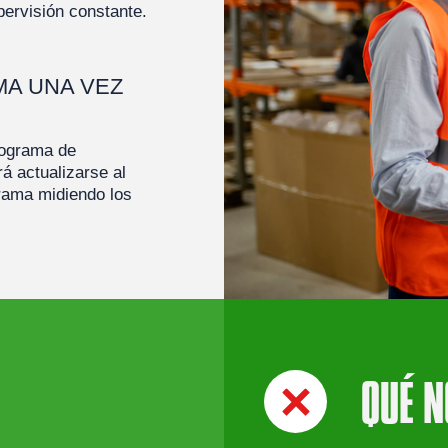
pervisión constante.
MA UNA VEZ
ograma de
á actualizarse al
rama midiendo los
QUÉ N