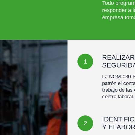
Todo program
responder a l
empresa toma
REALIZAR
1
SEGURIDA
La NOM-030-ST
patrón el cont
trabajo de las
centro laboral.
IDENTIFI
2
Y ELABOR