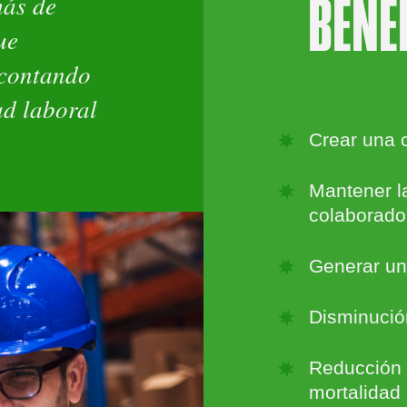
más de
BENE
ue
 contando
ad laboral
Crear una c
Mantener la
colaborado
Generar un
Disminució
Reducción 
mortalidad