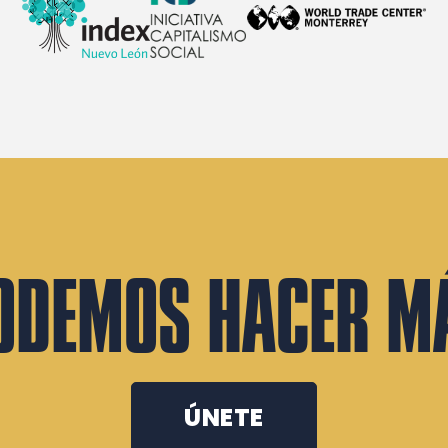
ODEMOS HACER M
ÚNETE