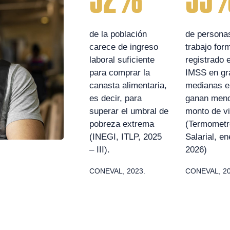
32%
39
de la población
de persona
carece de ingreso
trabajo for
laboral suficiente
registrado e
para comprar la
IMSS en gr
canasta alimentaria,
medianas 
es decir, para
ganan meno
superar el umbral de
monto de vi
pobreza extrema
(Termometr
(INEGI, ITLP, 2025
Salarial, e
– III).
2026)
CONEVAL, 2023.
CONEVAL, 20