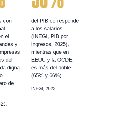
%
30%
s con
del PIB corresponde
mal
a los salarios
n el
(INEGI, PIB por
andes y
ingresos, 2025),
empresas
mientras que en
s del
EEUU y la OCDE,
da digna
es más del doble
o
(65% y 66%)
nero de
INEGI, 2023.
23.