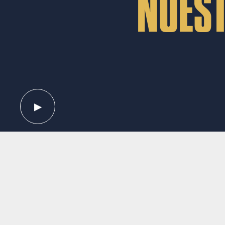
NUES
▶